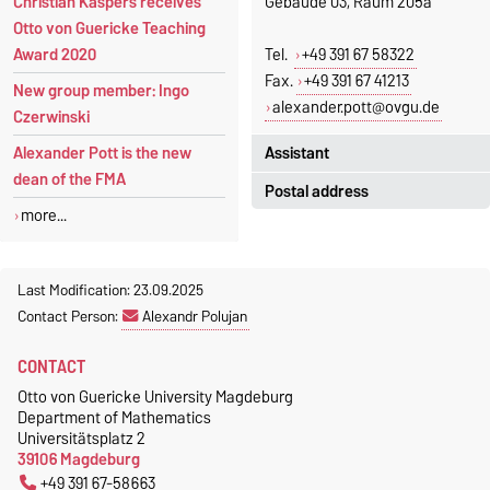
Christian Kaspers receives
Gebäude 03, Raum 205a
Otto von Guericke Teaching
Award 2020
Tel.
+49 391 67 58322
Fax.
+49 391 67 41213
New group member: Ingo
alexander.pott@ovgu.de
Czerwinski
Assistant
Alexander Pott is the new
dean of the FMA
Postal address
Jeannette Polte
more...
Gebäude 03, Raum 222
Otto-von-Guericke-Universität
Magdeburg
Tel.
+49 391 67 58713
Fakultät für Mathematik
Last Modification: 23.09.2025
Fax.
+49 391 67 41213
Institut für Algebra und
Contact Person:
Alexandr Polujan
jeannette.polte@ovgu.de
Geometrie
CONTACT
Postfach 4120
39016 Magdeburg
Otto von Guericke University Magdeburg
Department of Mathematics
Universitätsplatz 2
39106 Magdeburg
+49 391 67-58663