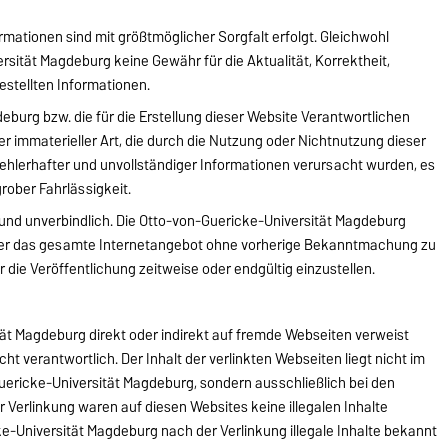
rmationen sind mit größtmöglicher Sorgfalt erfolgt. Gleichwohl
sität Magdeburg keine Gewähr für die Aktualität, Korrektheit,
gestellten Informationen.
eburg bzw. die für die Erstellung dieser Website Verantwortlichen
er immaterieller Art, die durch die Nutzung oder Nichtnutzung dieser
ehlerhafter und unvollständiger Informationen verursacht wurden, es
grober Fahrlässigkeit.
d und unverbindlich. Die Otto-von-Guericke-Universität Magdeburg
n oder das gesamte Internetangebot ohne vorherige Bekanntmachung zu
 die Veröffentlichung zeitweise oder endgültig einzustellen.
ät Magdeburg direkt oder indirekt auf fremde Webseiten verweist
nicht verantwortlich. Der Inhalt der verlinkten Webseiten liegt nicht im
ericke-Universität Magdeburg, sondern ausschließlich bei den
r Verlinkung waren auf diesen Websites keine illegalen Inhalte
ke-Universität Magdeburg nach der Verlinkung illegale Inhalte bekannt