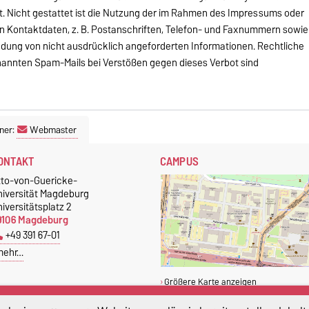
. Nicht gestattet ist die Nutzung der im Rahmen des Impressums oder
en Kontaktdaten, z. B. Postanschriften, Telefon- und Faxnummern sowie
ndung von nicht ausdrücklich angeforderten Informationen. Rechtliche
nannten Spam-Mails bei Verstößen gegen dieses Verbot sind
ner:
Webmaster
ONTAKT
CAMPUS
tto-von-Guericke-
niversität Magdeburg
iversitätsplatz 2
9106 Magdeburg
+49 391 67-01
mehr…
Größere Karte anzeigen