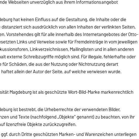
remde Webseiten unverzüglich aus ihrem Informationsangebot
burg hat keinen Einfluss auf die Gestaltung, die Inhalte oder die
 distanziert sich ausdrücklich von allen Inhalten der verlinkten Seiten,
n. Vorstehendes gilt für alle innerhalb des Internetangebotes der Otto-
setzten Links und Verweise sowie für Fremdeinträge in vom jeweiligen
ussionsforen, Linkverzeichnissen, Mailinglisten und in allen anderen
t externe Schreibzugriffe möglich sind. Für illegale, fehlerhafte oder
e für Schäden, die aus der Nutzung oder Nichtnutzung derart
haftet allein der Autor der Seite, auf welche verwiesen wurde.
sität Magdeburg ist als geschützte Wort-Bild-Marke markenrechtlich
eburg ist bestrebt, die Urheberrechte der verwendeten Bilder,
en und Texte (nachfolgend „Objekte“ genannt) zu beachten, von ihr
auf lizenzfreie Objekte zurückzugreifen.
 ggf. durch Dritte geschützten Marken- und Warenzeichen unterliegen