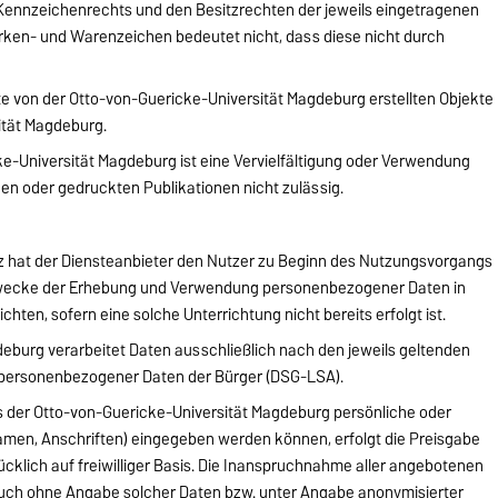
Kennzeichenrechts und den Besitzrechten der jeweils eingetragenen
rken- und Warenzeichen bedeutet nicht, dass diese nicht durch
ite von der Otto-von-Guericke-Universität Magdeburg erstellten Objekte
sität Magdeburg.
-Universität Magdeburg ist eine Vervielfältigung oder Verwendung
hen oder gedruckten Publikationen nicht zulässig.
tz hat der Diensteanbieter den Nutzer zu Beginn des Nutzungsvorgangs
Zwecke der Erhebung und Verwendung personenbezogener Daten in
chten, sofern eine solche Unterrichtung nicht bereits erfolgt ist.
eburg verarbeitet Daten ausschließlich nach den jeweils geltenden
 personenbezogener Daten der Bürger (DSG-LSA).
s der Otto-von-Guericke-Universität Magdeburg persönliche oder
amen, Anschriften) eingegeben werden können, erfolgt die Preisgabe
cklich auf freiwilliger Basis. Die Inanspruchnahme aller angebotenen
 auch ohne Angabe solcher Daten bzw. unter Angabe anonymisierter