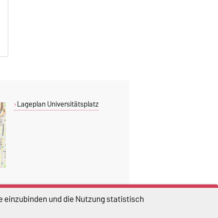
Lageplan Universitätsplatz
e einzubinden und die Nutzung statistisch
DIESE SEITE