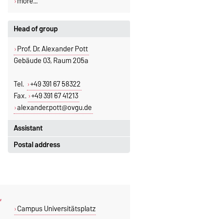
more...
Head of group
Prof. Dr. Alexander Pott
Gebäude 03, Raum 205a
Tel.
+49 391 67 58322
Fax.
+49 391 67 41213
alexander.pott@ovgu.de
Assistant
Postal address
Jeannette Polte
Gebäude 03, Raum 222
Otto-von-Guericke-Universität
Magdeburg
Tel.
+49 391 67 58713
Fakultät für Mathematik
Fax.
+49 391 67 41213
,
Institut für Algebra und Geometrie
jeannette.polte@ovgu.de
Campus Universitätsplatz
Postfach 4120